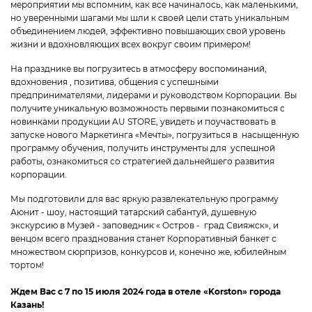
мероприятии мы вспомним, как все начиналось, как маленькими,
но уверенными шагами мы шли к своей цели стать уникальным
объединением людей, эффективно повышающих свой уровень
жизни и вдохновляющих всех вокруг своим примером!
На празднике вы погрузитесь в атмосферу воспоминаний,
вдохновения , позитива, общения с успешными
предпринимателями, лидерами и руководством Корпорации. Вы
получите уникальную возможность первыми познакомиться с
новинками продукции AU STORE, увидеть и поучаствовать в
запуске нового Маркетинга «Мечты», погрузиться в насыщенную
программу обучения, получить инструменты для успешной
работы, ознакомиться со стратегией дальнейшего развития
корпорации.
Мы подготовили для вас яркую развлекательную программу
Аюнит - шоу, настоящий татарский сабантуй, душевную
экскурсию в Музей - заповедник « Остров - град Свияжск», и
венцом всего празднования станет Корпоративный банкет с
множеством сюрпризов, конкурсов и, конечно же, юбилейным
тортом!
Ждем Вас с 7 по 15 июля 2024 года в отеле «Korston» города
Казань!