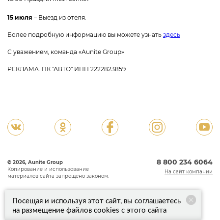
15 июля
– Выезд из отеля.
Более подробную информацию вы можете узнать
здесь
С уважением, команда «Aunite Group»
РЕКЛАМА. ПК "АВТО" ИНН 2222823859
8 800 234 6064
© 2026, Aunite Group
Копирование и использование
На сайт компании
материалов сайта запрещено законом.
Посещая и используя этот сайт, вы соглашаетесь
Aunite Group не несет ответственности за качество товаров и услуг,
на размещение файлов cookies с этого сайта
предоставляемых поставщиками.
Политика конфиденциальности